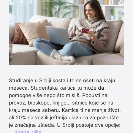
Studiranje u Srbiji košta i to se oseti na kraju
meseca. Studentska kartica tu može da
pomogne više nego što misliš. Popusti na
prevoz, bioskope, knjige… sitnice koje se na
kraju meseca saberu. Kartica ti ne menja život,
ali 20% na voz ili jeftinija ulaznica za pozorište
je značajna ušteda. U Srbiji postoje dve opcije:
…
Saznaj više