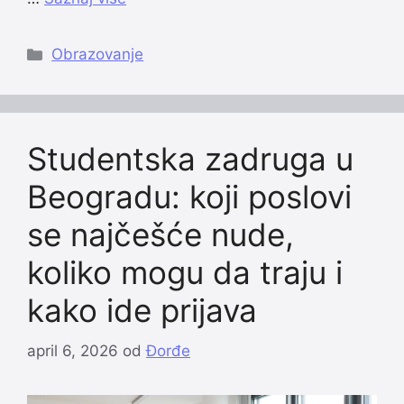
Categories
Obrazovanje
Studentska zadruga u
Beogradu: koji poslovi
se najčešće nude,
koliko mogu da traju i
kako ide prijava
april 6, 2026
od
Đorđe