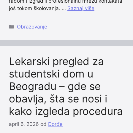
radom i izgradili profesionalnu mrežu kontakata
još tokom školovanja. …
Saznaj više
Categories
Obrazovanje
Lekarski pregled za
studentski dom u
Beogradu – gde se
obavlja, šta se nosi i
kako izgleda procedura
april 6, 2026
od
Đorđe