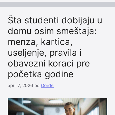
Šta studenti dobijaju u
domu osim smeštaja:
menza, kartica,
useljenje, pravila i
obavezni koraci pre
početka godine
april 7, 2026
od
Đorđe