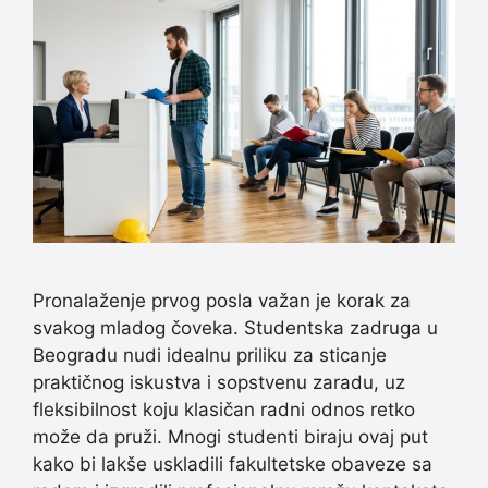
Pronalaženje prvog posla važan je korak za
svakog mladog čoveka. Studentska zadruga u
Beogradu nudi idealnu priliku za sticanje
praktičnog iskustva i sopstvenu zaradu, uz
fleksibilnost koju klasičan radni odnos retko
može da pruži. Mnogi studenti biraju ovaj put
kako bi lakše uskladili fakultetske obaveze sa