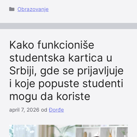
Categories
Obrazovanje
Kako funkcioniše
studentska kartica u
Srbiji, gde se prijavljuje
i koje popuste studenti
mogu da koriste
april 7, 2026
od
Đorđe