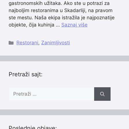
gastronomskih užitaka. Ako ste u potrazi za
najboljim restoranima u Skadarliji, na pravom
ste mestu. Naša ekipa istražila je najpoznatije
objekte, čija kuhinja …
Saznaj više
Categories
Restorani
,
Zanimljivosti
Pretraži sajt:
Pretraži:
Poslednje objave: