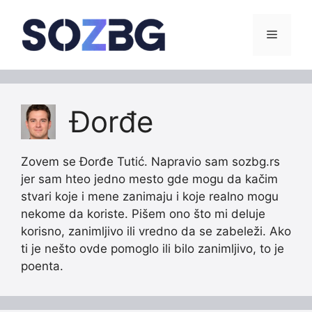
Skip
to
Menu
content
Đorđe
Zovem se Đorđe Tutić. Napravio sam sozbg.rs
jer sam hteo jedno mesto gde mogu da kačim
stvari koje i mene zanimaju i koje realno mogu
nekome da koriste. Pišem ono što mi deluje
korisno, zanimljivo ili vredno da se zabeleži. Ako
ti je nešto ovde pomoglo ili bilo zanimljivo, to je
poenta.