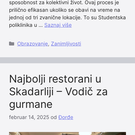
sposobnost za kolektivni život. Ovaj proces je
prilično efikasan ukoliko se obavi na vreme na
jednoj od tri zvanične lokacije. To su Studentska
poliklinika u …
Saznaj više
Categories
Obrazovanje
,
Zanimljivosti
Najbolji restorani u
Skadarliji – Vodič za
gurmane
februar 14, 2025
od
Đorđe