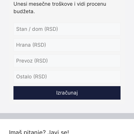
Unesi mesečne troškove i vidi procenu
budžeta.
Izračunaj
Imaš pitanje? Javi se!