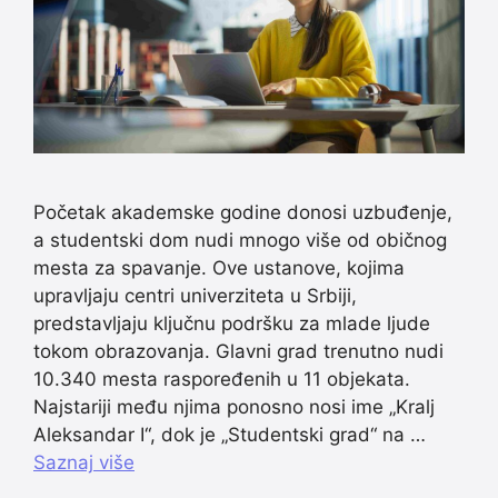
Početak akademske godine donosi uzbuđenje,
a studentski dom nudi mnogo više od običnog
mesta za spavanje. Ove ustanove, kojima
upravljaju centri univerziteta u Srbiji,
predstavljaju ključnu podršku za mlade ljude
tokom obrazovanja. Glavni grad trenutno nudi
10.340 mesta raspoređenih u 11 objekata.
Najstariji među njima ponosno nosi ime „Kralj
Aleksandar I“, dok je „Studentski grad“ na …
Saznaj više