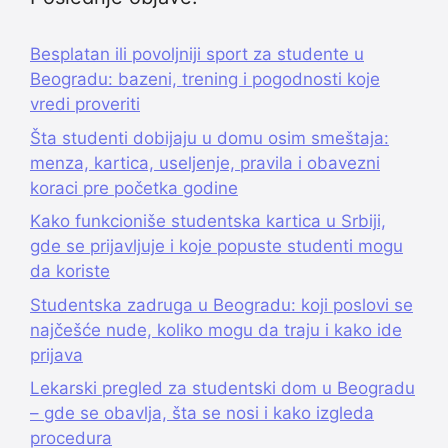
Besplatan ili povoljniji sport za studente u
Beogradu: bazeni, trening i pogodnosti koje
vredi proveriti
Šta studenti dobijaju u domu osim smeštaja:
menza, kartica, useljenje, pravila i obavezni
koraci pre početka godine
Kako funkcioniše studentska kartica u Srbiji,
gde se prijavljuje i koje popuste studenti mogu
da koriste
Studentska zadruga u Beogradu: koji poslovi se
najčešće nude, koliko mogu da traju i kako ide
prijava
Lekarski pregled za studentski dom u Beogradu
– gde se obavlja, šta se nosi i kako izgleda
procedura