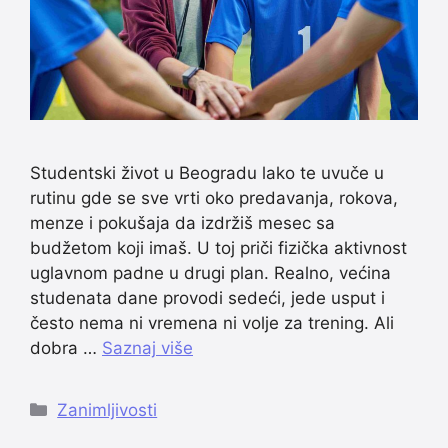
Studentski život u Beogradu lako te uvuče u
rutinu gde se sve vrti oko predavanja, rokova,
menze i pokušaja da izdržiš mesec sa
budžetom koji imaš. U toj priči fizička aktivnost
uglavnom padne u drugi plan. Realno, većina
studenata dane provodi sedeći, jede usput i
često nema ni vremena ni volje za trening. Ali
dobra …
Saznaj više
Categories
Zanimljivosti