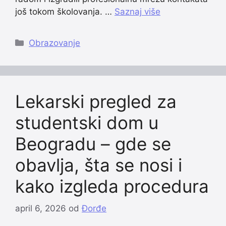
još tokom školovanja. …
Saznaj više
Categories
Obrazovanje
Lekarski pregled za
studentski dom u
Beogradu – gde se
obavlja, šta se nosi i
kako izgleda procedura
april 6, 2026
od
Đorđe