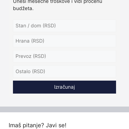
Unesi mesečne troškove i vidi procenu
budžeta.
Izračunaj
Imaš pitanje? Javi se!