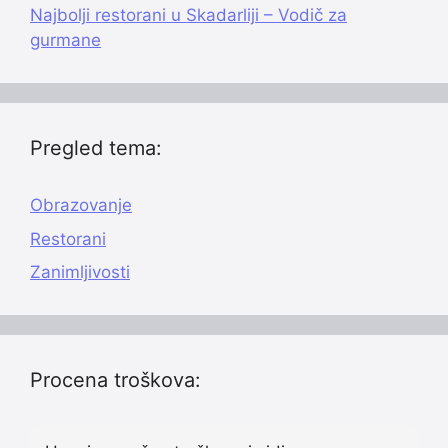
Najbolji restorani u Skadarliji – Vodič za
gurmane
Pregled tema:
Obrazovanje
Restorani
Zanimljivosti
Procena troškova: