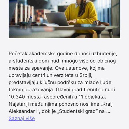
Početak akademske godine donosi uzbuđenje,
a studentski dom nudi mnogo više od običnog
mesta za spavanje. Ove ustanove, kojima
upravljaju centri univerziteta u Srbiji,
predstavljaju ključnu podršku za mlade ljude
tokom obrazovanja. Glavni grad trenutno nudi
10.340 mesta raspoređenih u 11 objekata.
Najstariji među njima ponosno nosi ime „Kralj
Aleksandar I“, dok je „Studentski grad“ na …
Saznaj više