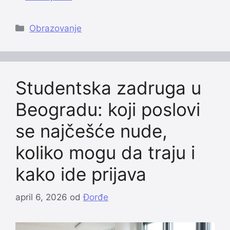
Categories
Obrazovanje
Studentska zadruga u
Beogradu: koji poslovi
se najčešće nude,
koliko mogu da traju i
kako ide prijava
april 6, 2026
od
Đorđe