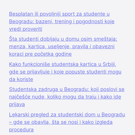
Besplatan ili povoljniji sport za studente u
Beogradu: bazeni, trening i pogodnosti koje
vredi proveriti
Šta studenti dobijaju u domu osim smeštaja:
menza, kartica, useljenje, pravila i obavezni
koraci pre početka godine
Kako funkcioniše studentska kartica u Srbiji,
gde se prijavljuje i koje popuste studenti mogu
da koriste
Studentska zadruga u Beogradu: koji poslovi se
najčešće nude, koliko mogu da traju i kako ide
prijava
Lekarski pregled za studentski dom u Beogradu
– gde se obavlja, šta se nosi i kako izgleda
procedura