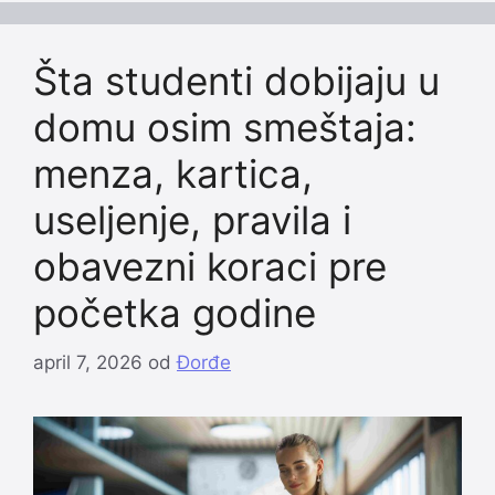
Šta studenti dobijaju u
domu osim smeštaja:
menza, kartica,
useljenje, pravila i
obavezni koraci pre
početka godine
april 7, 2026
od
Đorđe