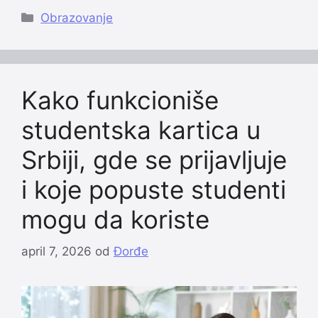
Categories
Obrazovanje
Kako funkcioniše
studentska kartica u
Srbiji, gde se prijavljuje
i koje popuste studenti
mogu da koriste
april 7, 2026
od
Đorđe