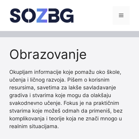
Skip
to
Menu
content
Obrazovanje
Okupljam informacije koje pomažu oko škole,
učenja i ličnog razvoja. Pišem o korisnim
resursima, savetima za lakše savladavanje
gradiva i stvarima koje mogu da olakšaju
svakodnevno učenje. Fokus je na praktičnim
stvarima koje možeš odmah da primeniš, bez
komplikovanja i teorije koja ne znači mnogo u
realnim situacijama.