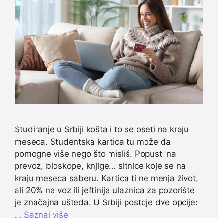
Studiranje u Srbiji košta i to se oseti na kraju
meseca. Studentska kartica tu može da
pomogne više nego što misliš. Popusti na
prevoz, bioskope, knjige… sitnice koje se na
kraju meseca saberu. Kartica ti ne menja život,
ali 20% na voz ili jeftinija ulaznica za pozorište
je značajna ušteda. U Srbiji postoje dve opcije:
…
Saznaj više