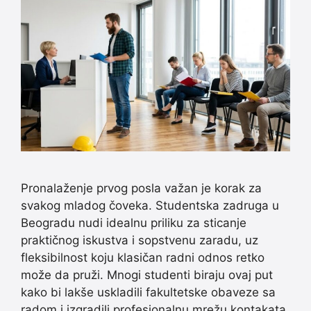
Pronalaženje prvog posla važan je korak za
svakog mladog čoveka. Studentska zadruga u
Beogradu nudi idealnu priliku za sticanje
praktičnog iskustva i sopstvenu zaradu, uz
fleksibilnost koju klasičan radni odnos retko
može da pruži. Mnogi studenti biraju ovaj put
kako bi lakše uskladili fakultetske obaveze sa
radom i izgradili profesionalnu mrežu kontakata