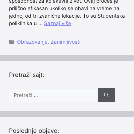
sposobnost za kolektivni život. Ovaj proces je
prilično efikasan ukoliko se obavi na vreme na
jednoj od tri zvanične lokacije. To su Studentska
poliklinika u …
Saznaj više
Categories
Obrazovanje
,
Zanimljivosti
Pretraži sajt:
Pretraži:
Poslednje objave: